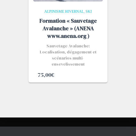
ALPINISME HIVERNAL
SKI
Formation « Sauvetage
Avalanche » (ANENA
www.anena.org )
Sauvetage Avalanche:
Localisation, dégagement et
scénarios multi-
ensevelissement
75,00
€