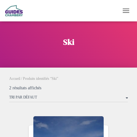
OUVRI
Ski
Accueil
/ Produits identifiés “Ski”
2 résultats affichés