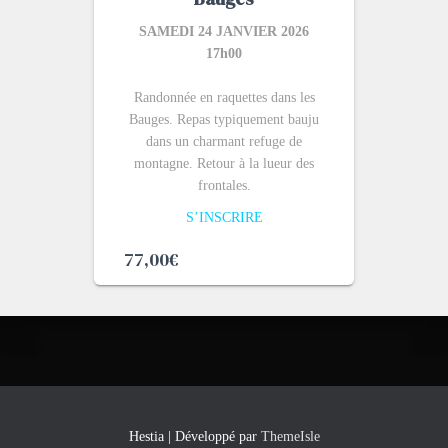
SAMEDI 24 JANVIER 2026
17h00
Randonnée en raquettes dans les
Bauges. Repas typiquement bauju
dans un charmant refuge de
montagne. Retour à la lueur des
frontales.
S’INSCRIRE
77,00
€
Hestia | Développé par
ThemeIsle