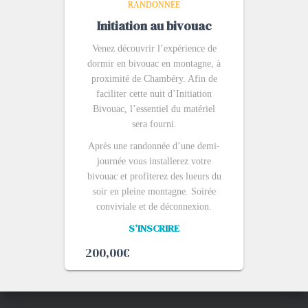
RANDONNÉE
Initiation au bivouac
Venez découvrir l’expérience de
dormir en bivouac en montagne, à
proximité de Chambéry.
Afin de
faciliter cette nuit d’
Initiation
Bivouac
, l’essentiel du matériel
sera fourni
.
Après une randonnée d’une demi-
journée vous installerez votre
bivouac et profiterez des lueurs du
soir en pleine montagne. Soirée
conviviale et de déconnexion.
S’INSCRIRE
200,00
€