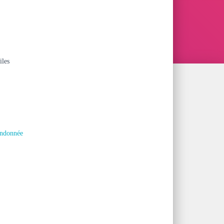
iles
andonnée