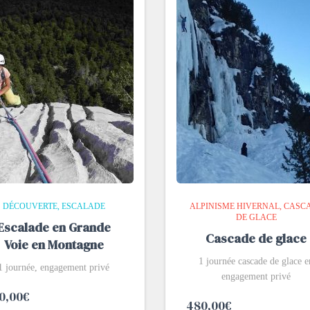
DÉCOUVERTE
ESCALADE
ALPINISME HIVERNAL
CASC
DE GLACE
Escalade en Grande
Cascade de glace
Voie en Montagne
1 journée cascade de glace e
1 journée, engagement privé
engagement privé
0,00
€
480,00
€