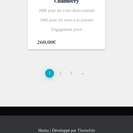
Chambéry
260€ pour les voies demi-journée
340€ pour les voies à la journée
Engagement privé
260,00
€
1
2
3
→
Hestia | Développé par
ThemeIsle