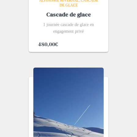
ALPINISME HIVERNAL
CASCADE
DE GLACE
Cascade de glace
1 journée cascade de glace en
engagement privé
480,00
€