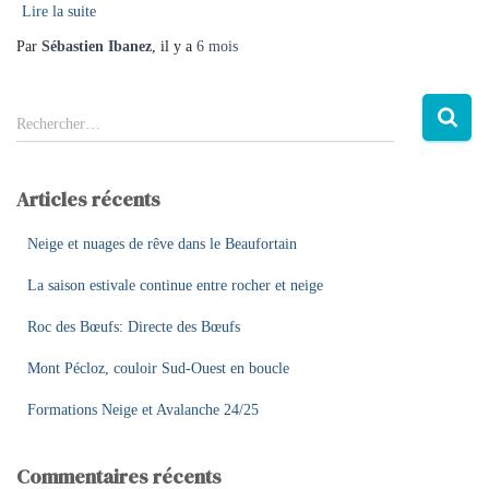
Lire la suite
Par
Sébastien Ibanez
, il y a
6 mois
R
Rechercher…
e
c
h
Articles récents
e
r
Neige et nuages de rêve dans le Beaufortain
c
h
La saison estivale continue entre rocher et neige
e
Roc des Bœufs: Directe des Bœufs
r
Mont Pécloz, couloir Sud-Ouest en boucle
:
Formations Neige et Avalanche 24/25
Commentaires récents