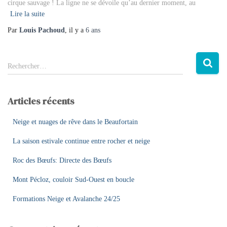
cirque sauvage ! La ligne ne se dévoile qu’au dernier moment, au
Lire la suite
Par
Louis Pachoud
, il y a
6 ans
R
Rechercher…
e
c
h
Articles récents
e
r
Neige et nuages de rêve dans le Beaufortain
c
h
La saison estivale continue entre rocher et neige
e
Roc des Bœufs: Directe des Bœufs
r
Mont Pécloz, couloir Sud-Ouest en boucle
:
Formations Neige et Avalanche 24/25