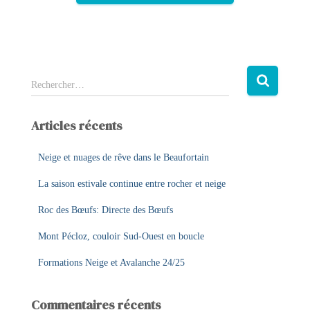
R
Rechercher…
e
c
Articles récents
h
e
r
Neige et nuages de rêve dans le Beaufortain
c
La saison estivale continue entre rocher et neige
h
e
Roc des Bœufs: Directe des Bœufs
r
Mont Pécloz, couloir Sud-Ouest en boucle
:
Formations Neige et Avalanche 24/25
Commentaires récents