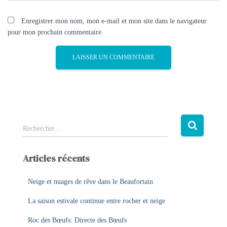
Enregistrer mon nom, mon e-mail et mon site dans le navigateur
pour mon prochain commentaire.
R
Rechercher…
e
c
Articles récents
h
e
r
Neige et nuages de rêve dans le Beaufortain
c
La saison estivale continue entre rocher et neige
h
e
Roc des Bœufs: Directe des Bœufs
r