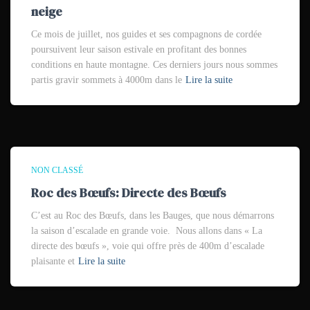
neige
Ce mois de juillet, nos guides et ses compagnons de cordée
poursuivent leur saison estivale en profitant des bonnes
conditions en haute montagne. Ces derniers jours nous sommes
partis gravir sommets à 4000m dans le
Lire la suite
NON CLASSÉ
Roc des Bœufs: Directe des Bœufs
C’est au Roc des Bœufs, dans les Bauges, que nous démarrons
la saison d’escalade en grande voie. Nous allons dans « La
directe des bœufs », voie qui offre près de 400m d’escalade
plaisante et
Lire la suite