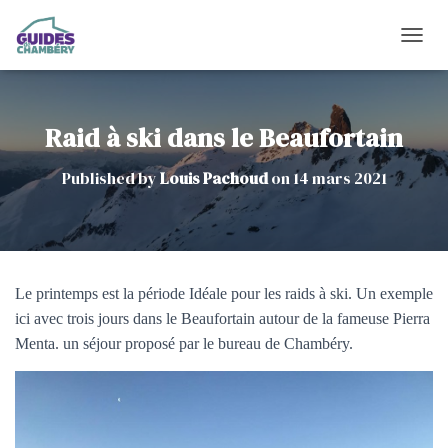
O
U
V
R
I
Raid à ski dans le Beaufortain
R
/
Published by
Louis Pachoud
on
14 mars 2021
F
E
R
M
E
R
Le printemps est la période Idéale pour les raids à ski. Un exemple
L
A
ici avec trois jours dans le Beaufortain autour de la fameuse Pierra
N
Menta. un séjour proposé par le bureau de Chambéry.
A
V
I
G
A